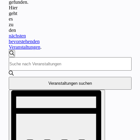
gefunden.
Hier
geht
es
zu
den
nächsten
bevorstehenden
Veranstaltungen
.
Veranstaltungen
Suche
Bitte
Suche
Schlüsselwort
und
eingeben.
Suche
Ansichten,
nach
Veranstaltungen suchen
Navigation
Veranstaltungen
Veranstaltung
Schlüsselwort.
Ansichten-
Navigation