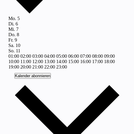
Woche
Mo.
5
Di.
6
von
Mi.
7
Veranstaltungen
Do.
8
Fr.
9
Sa.
10
So.
11
00:00
01:00
02:00
03:00
04:00
05:00
06:00
07:00
08:00
09:00
10:00
11:00
12:00
13:00
14:00
15:00
16:00
17:00
18:00
00:00
19:00
20:00
21:00
22:00
23:00
Montag,
Keine
Dienstag,
Keine
Mittwoch,
Keine
Donnerstag,
Keine
Freitag,
Keine
Samstag,
Keine
Sonntag,
Keine
Kalender abonnieren
Veranstaltungen
Veranstaltungen
Veranstaltungen
Veranstaltungen
Veranstaltungen
Veranstaltungen
Veranstaltungen
Januar
Januar
Januar
Januar
Januar
Januar
Januar
an
an
an
an
an
an
an
5,
6,
7,
8,
9,
10,
11,
diesem
diesem
diesem
diesem
diesem
diesem
diesem
2026
2026
2026
2026
2026
2026
2026
Tag.
Tag.
Tag.
Tag.
Tag.
Tag.
Tag.