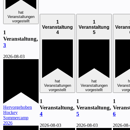
hat
Veranstaltungen
vorgestellt
1
1
Veranstaltung
Veranstaltung
Verans
1
4
5
Veranstaltung,
3
2026-08-03
hat
hat
h
Veranstaltungen
Veranstaltungen
Veranst
vorgestellt
vorgestellt
vorge
1
1
1
Veranstaltung,
Veranstaltung,
Verans
Hervorgehoben
Hockey
4
5
6
Sommercamp
2026
2026-08-03
2026-08-03
2026-08