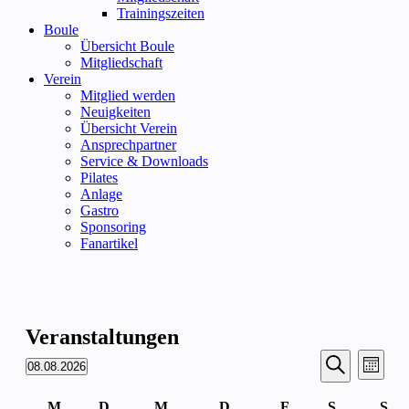
Trainingszeiten
Boule
Übersicht Boule
Mitgliedschaft
Verein
Mitglied werden
Neuigkeiten
Übersicht Verein
Ansprechpartner
Service & Downloads
Pilates
Anlage
Gastro
Sponsoring
Fanartikel
Veranstaltungen
Veransta
Vera
08.08.2026
Monat
Ansic
Suche
Datum
Suche
Navi
wählen.
Kalender
M
D
M
D
F
S
S