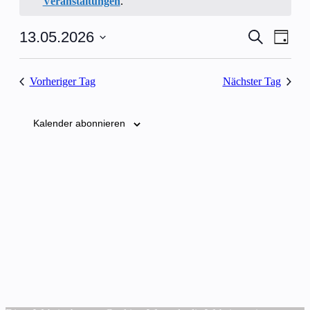
Veranstaltungen
.
Veransta
Vera
13.05.2026
Suche
Tag
Ansic
Suche
Datum
Navi
wählen.
und
Vorheriger Tag
Nächster Tag
Ansichte
Navigati
Kalender abonnieren