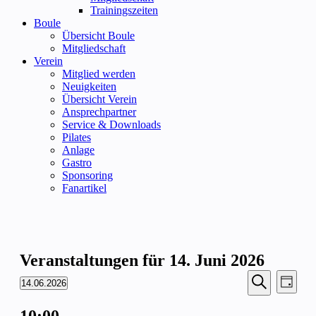
Trainingszeiten
Boule
Übersicht Boule
Mitgliedschaft
Verein
Mitglied werden
Neuigkeiten
Übersicht Verein
Ansprechpartner
Service & Downloads
Pilates
Anlage
Gastro
Sponsoring
Fanartikel
Veranstaltungen für 14. Juni 2026
Veransta
Vera
14.06.2026
Tag
Ansic
Suche
Datum
Suche
Navi
wählen.