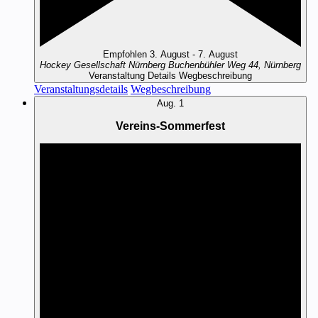
Empfohlen
3. August
-
7. August
Hockey Gesellschaft Nürnberg
Buchenbühler Weg 44, Nürnberg
Veranstaltung Details
Wegbeschreibung
Veranstaltungsdetails
Wegbeschreibung
Aug.
1
Vereins-Sommerfest